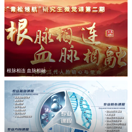
根脉相连 血脉相融