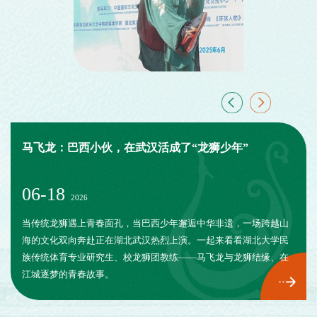
马飞龙：巴西小伙，在武汉活成了“龙狮少年”
04-13
06-18
05-13
04-13
06-18
2026
当传统龙狮遇上青春面孔，当巴西少年邂逅中华非遗，一场跨越山
海的文化双向奔赴正在湖北武汉热烈上演。一起来看看湖北大学民
族传统体育专业研究生、校龙狮团教练——马飞龙与龙狮结缘、在
江城逐梦的青春故事。